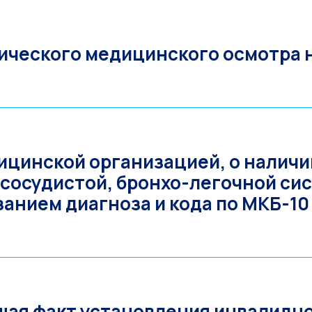
тического медицинского осмотра
ицинской организацией, о наличи
сосудистой, бронхо-легочной си
занием диагноза и кода по МКБ-10
ая факт установления инвалидно