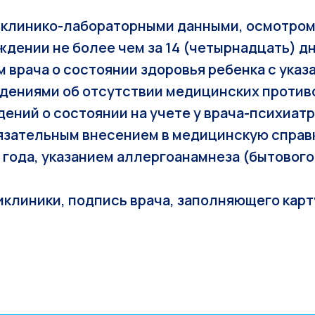
я клинико-лабораторными данными, осмотром
дении не более чем за 14 (четырнадцать) дн
 врача о состоянии здоровья ребенка с ука
едениями об отсутствии медицинских противо
едений о состоянии на учете у врача-психиат
бязательным внесением в медицинскую справк
года, указанием аллергоанамнеза (бытового
клиники, подпись врача, заполняющего карту