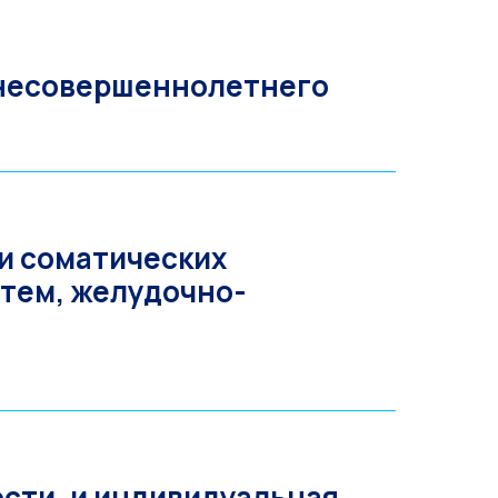
 несовершеннолетнего
и соматических
стем, желудочно-
сти, и индивидуальная