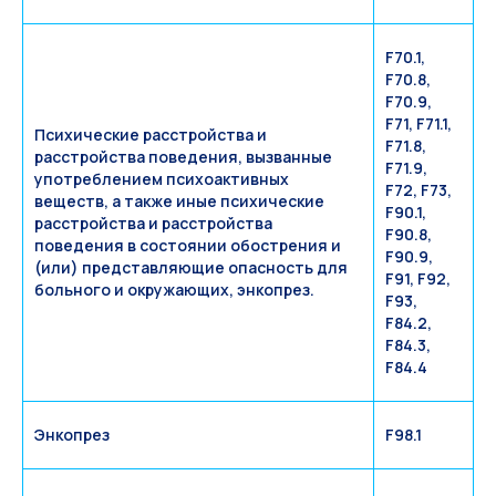
F70.1,
F70.8,
F70.9,
F71, F71.1,
Психические расстройства и
F71.8,
расстройства поведения, вызванные
F71.9,
употреблением психоактивных
F72, F73,
веществ, а также иные психические
F90.1,
расстройства и расстройства
F90.8,
поведения в состоянии обострения и
F90.9,
(или) представляющие опасность для
F91, F92,
больного и окружающих, энкопрез.
F93,
F84.2,
F84.3,
F84.4
Энкопрез
F98.1