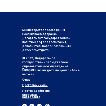
Министерство просвещения
Российской Федерации
Департамент государственной
политики в сфере воспитания,
дополнительного образования и
детского отдыха
© 2022, Федеральное
государственное бюджетное
образовательное учреждение
Главная
«Всероссийский детский центр «Алые
паруса»
О нас
Программы смен
Противодействие
коррупции
Карта сайта