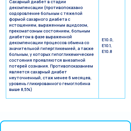
Сахарный диабет в стадии
декомпенсации (противопоказано
оздоровление больным с тяжелой
формой сахарного диабета с
истощением, выраженным ацидозом,
прекоматозным состоянием, больным
диабетом в фазе выраженной
Е10.0,
декомпенсации процессов обмена со
Е10.1,
значительной гипергликемией, а также
Е10.8
больным, у которых гипогликемические
состояния проявляются внезапной
потерей сознания. Противопоказанием
является сахарный диабет
неуточненный, стаж менее 6 месяцев,
уровень гликированного гемоглобина
выше 8,5%)