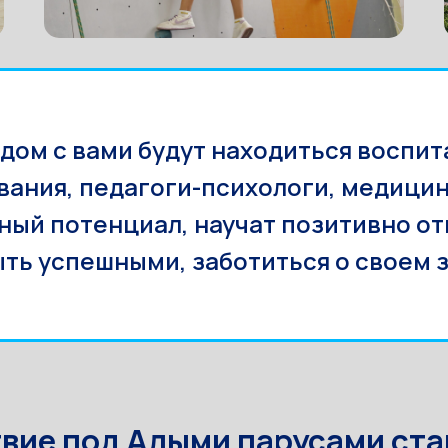
ом с вами будут находиться воспита
ания, педагоги-психологи, медицин
ый потенциал, научат позитивно отно
ыть успешными, заботиться о своем 
вие под Алыми парусами ста