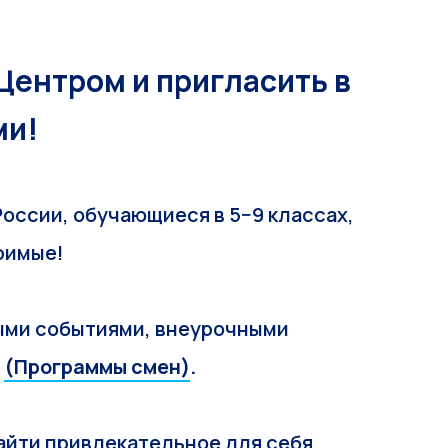
Центром и пригласить в
ми!
оссии, обучающиеся в 5−9 классах,
римые!
ными событиями, внеурочными
и
(Программы смен)
.
айти привлекательное для себя