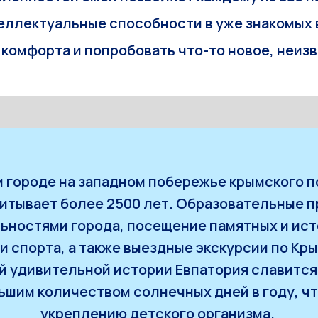
теллектуальные способности в уже знакомых 
 комфорта и попробовать что-то новое, неиз
 городе на западном побережье крымского п
читывает более 2500 лет. Образовательные
ьностями города, посещение памятных и ист
 спорта, а также выездные экскурсии по Кр
ей удивительной истории Евпатория славитс
ьшим количеством солнечных дней в году, ч
укреплению детского организма.