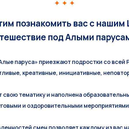
тим познакомить вас с нашим 
тешествие под Алыми паруса
Алые паруса» приезжают подростки со всей Р
тливые, креативные, инициативные, неповто
т свою тематику и наполнена образователь
уговыми и оздоровительными мероприятиям
вленностей смен позволяет каждому из вас н