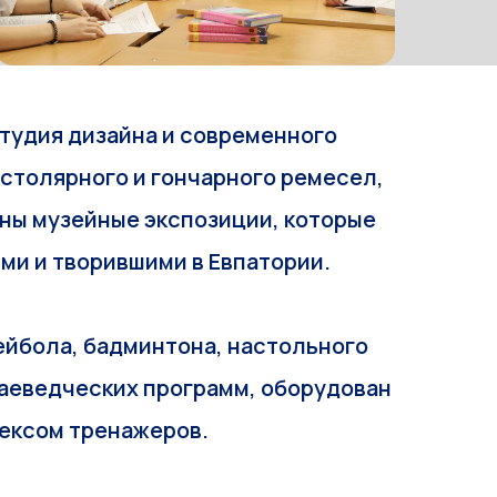
студия дизайна и современного
 столярного и гончарного ремесел,
ны музейные экспозиции, которые
ими и творившими в Евпатории.
ейбола, бадминтона, настольного
раеведческих программ, оборудован
лексом тренажеров.