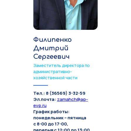
Филипенко
Дмитрий
Сергеевич
Заместитель директора по
административно-
хозяйственной части
Тел.: 8 (36569) 3-32-59
Эл.почта:
zamahch@ap-
evp.ru
График работы:
понедельник – пятница
с 8-00 до 17-00,
перерыв с 12-00 до 13-00