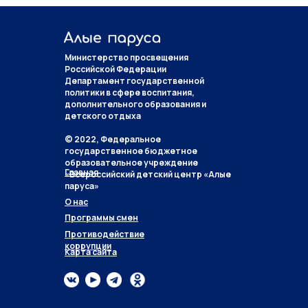
Министерство просвещения
Российской Федерации
Департамент государственной
политики в сфере воспитания,
дополнительного образования и
детского отдыха
© 2022, Федеральное
государственное бюджетное
образовательное учреждение
Главная
«Всероссийский детский центр «Алые
паруса»
О нас
Программы смен
Противодействие
коррупции
Карта сайта