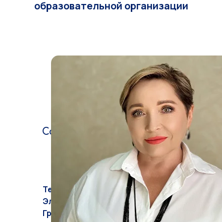
образовательной организации
Саенко Елена Васильевна
Директор ФГБОУ
"ВДЦ "Алые паруса"
Тел.: 8 (36569) 6-17-40
Эл.почта:
info@ap-evp.ru
График работы: