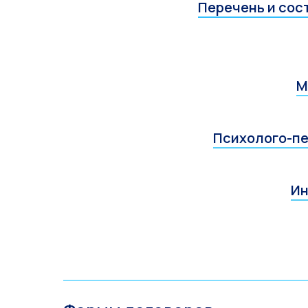
Перечень и сост
М
Психолого-пе
Ин