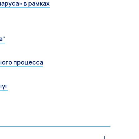
аруса» в рамках
а"
ного процесса
луг