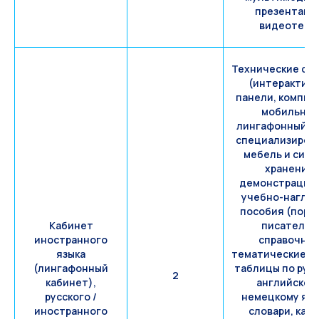
презентаци
видеотека)
Технические ср
(интерактив
панели, компью
мобильны
лингафонный кл
специализиров
мебель и сис
хранения,
демонстрацио
учебно-нагля
пособия (порт
Кабинет
писателей
иностранного
справочные
языка
тематические с
(лингафонный
таблицы по русс
2
кабинет),
английском
русского /
немецкому язы
иностранного
словари, карт