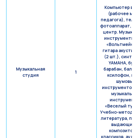
Компьютер в с
(рабочее ме
педагога), теле
фотоаппарат, ка
центр. Музыка
инструменты: 
«Вольтмейсте
гитара акустич
(2 шт.), синте
YAMAHA, бубе
Музыкальная
барабан, балал
1
студия
ксилофон, на
шумовых
инструментов, 
музыкальны
инструмент
«Веселый туес
Учебно-методич
литература, по
выдающихс
композиторо
классиков, ауди