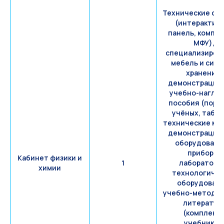
Технические ср
(интерактив
панель, компью
МФУ),
специализиров
мебель и сис
хранения,
демонстрацио
учебно-нагля
пособия (порт
учёных, табли
технические мо
демонстрацио
оборудовани
приборы,
Кабинет физики и
1
лабораторн
химии
технологичес
оборудовани
учебно-методич
литератур
(комплект
учебников