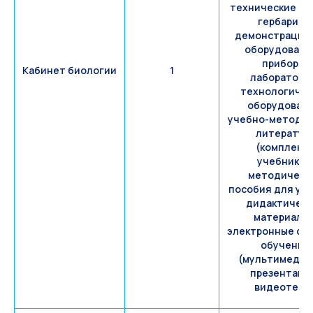
технические мо
гербарии),
демонстрацио
оборудовани
приборы,
Кабинет биологии
1
лабораторн
технологичес
оборудовани
учебно-методич
литератур
(комплект
учебников
методическ
пособия для уч
дидактическ
материалы)
электронные ср
обучения
(мультимеди
презентаци
видеотека)