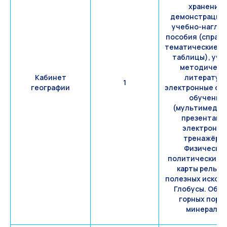
хранения,
демонстрацио
учебно-нагля
пособия (справ
тематические с
таблицы), уче
методическ
Кабинет
литература
1
географии
электронные ср
обучения
(мультимеди
презентаци
электронны
тренажёры)
Физические
политические к
карты рельеф
полезных ископ
Глобусы. Обр
горных пород
минералов