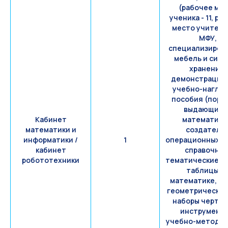
(рабочее ме
ученика - 11, ра
место учителя 
МФУ,
специализиров
мебель и сис
хранения,
демонстрацио
учебно-нагля
пособия (порт
выдающихс
Кабинет
математико
математики и
создателе
информатики /
1
операционных с
кабинет
справочные
робототехники
тематические с
таблицы п
математике, н
геометрических
наборы чертё
инструменто
учебно-методич