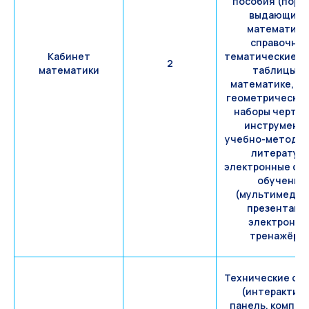
пособия (порт
выдающихс
математико
справочные
Кабинет
тематические с
2
математики
таблицы п
математике, н
геометрических
наборы чертё
инструменто
учебно-методич
литература
электронные ср
обучения
(мультимеди
презентаци
электронны
тренажёры)
Технические ср
(интерактив
панель, компь