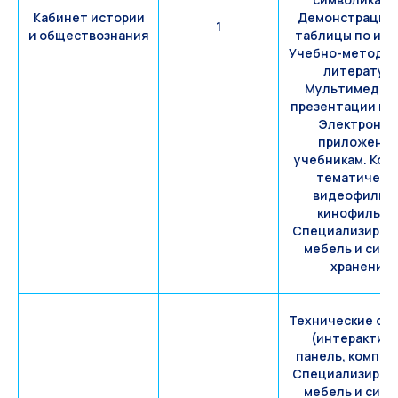
Кабинет истории
Демонстрацио
1
и обществознания
таблицы по ист
Учебно-методич
литература
Мультимедий
презентации к у
Электронн
приложения
учебникам. Ком
тематическ
видеофильмо
кинофильмо
Специализиров
мебель и сис
хранения.
Технические ср
(интерактив
панель, компью
Специализиров
мебель и сис