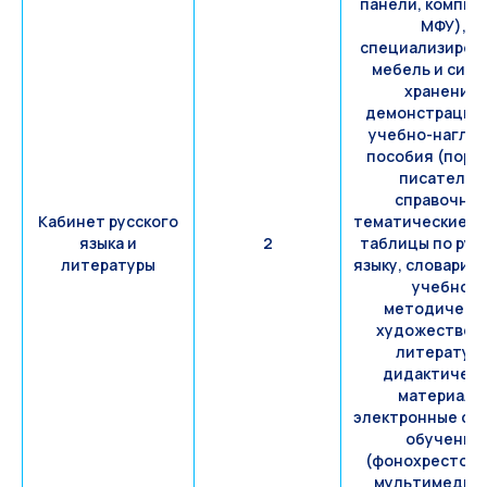
панели, компью
МФУ),
специализиров
мебель и сис
хранения,
демонстрацио
учебно-нагля
пособия (порт
писателей
справочные
Кабинет русского
тематические с
языка и
2
таблицы по рус
литературы
языку, словари, к
учебно-
методическа
художествен
литература
дидактическ
материалы
электронные ср
обучения
(фонохрестома
мультимедий