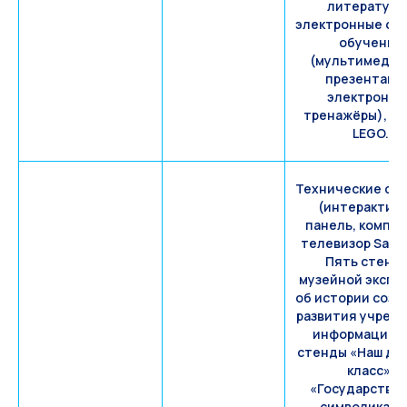
литература)
электронные ср
обучения
(мультимеди
презентаци
электронны
тренажёры), н
LEGO.
Технические ср
(интерактив
панель, компью
телевизор Sams
Пять стенд
музейной экспо
об истории созд
развития учреж
информацион
стенды «Наш др
класс»,
«Государстве
символика РФ