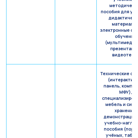
методическ
пособия для уч
дидактическ
материалы)
электронные ср
обучения
(мультимеди
презентаци
видеотека)
Технические ср
(интерактив
панель, компью
МФУ),
специализиров
мебель и сис
хранения,
демонстрацио
учебно-нагля
пособия (порт
учёных, табли