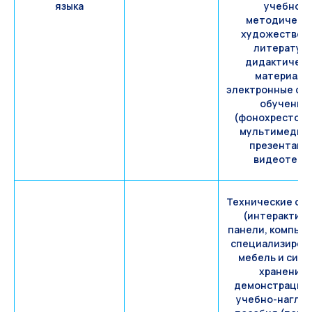
языка
учебно-
методическа
художествен
литература
дидактическ
материалы
электронные ср
обучения
(фонохрестома
мультимедий
презентаци
видеотека)
Технические ср
(интерактив
панели, компью
специализиров
мебель и сис
хранения,
демонстрацио
учебно-нагля