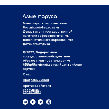
Министерство просвещения
Российской Федерации
Департамент государственной
политики в сфере воспитания,
дополнительного образования и
детского отдыха
© 2022, Федеральное
государственное бюджетное
образовательное учреждение
Главная
«Всероссийский детский центр «Алые
паруса»
О нас
Программы смен
Противодействие
коррупции
Карта сайта